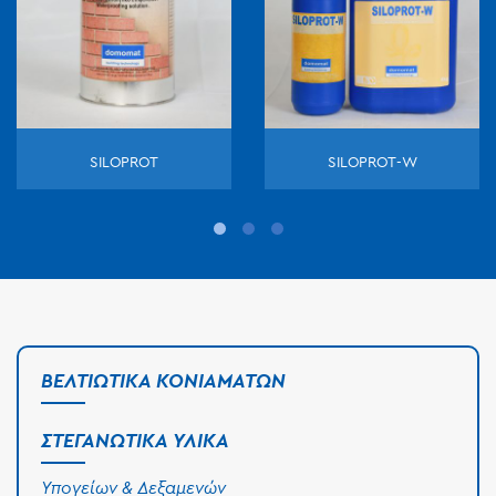
SILOPROT
SILOPROT-W
ΒΕΛΤΙΩΤΙΚΆ ΚΟΝΙΑΜΆΤΩΝ
ΣΤΕΓΑΝΩΤΙΚΆ ΥΛΙΚΆ
Υπογείων & Δεξαμενών