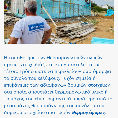
Η τοποθέτηση των θερμομονωτικών υλικών
πρέπει να σχεδιάζεται και να εκτελείται με
τέτοιο τρόπο ώστε να περικλείουν ομοιόμορφα
το σύνολο του κελύφους. Τυχόν σημεία ή
επιφάνειες των αδιαφανών δομικών στοιχείων
στα οποία απουσιάζει θερμομονωτικό υλικό ή
το πάχος του είναι σημαντικά μικρότερο από το
μέσο πάχος θερμομόνωσης του συνόλου του
δομικού στοιχείου αποτελούν
θερμογέφυρες
.