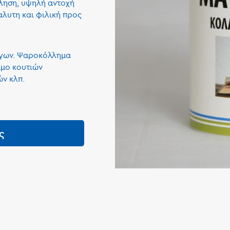
λληση, υψηλή αντοχή
αλυτη και φιλική προς
όγων. Ψαροκόλλημα
ιμο κουτιών
ν κλπ.
ς