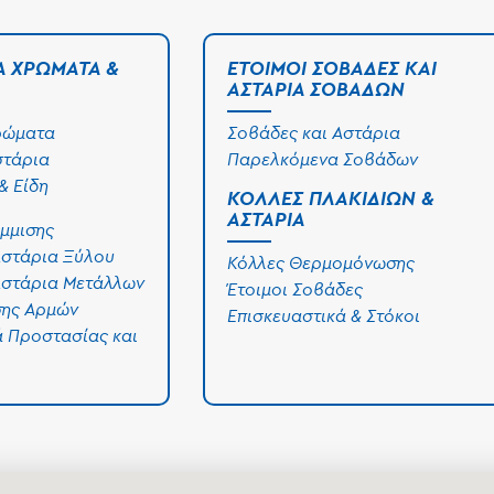
Ά ΧΡΏΜΑΤΑ &
ΈΤΟΙΜΟΙ ΣΟΒΆΔΕΣ ΚΑΙ
ΑΣΤΆΡΙΑ ΣΟΒΆΔΩΝ
ρώματα
Σοβάδες και Αστάρια
στάρια
Παρελκόμενα Σοβάδων
& Είδη
ΚΌΛΛΕΣ ΠΛΑΚΙΔΊΩΝ &
ΑΣΤΆΡΙΑ
μμισης
Αστάρια Ξύλου
Κόλλες Θερμομόνωσης
Αστάρια Μετάλλων
Έτοιμοι Σοβάδες
σης Αρμών
Επισκευαστικά & Στόκοι
ά Προστασίας και