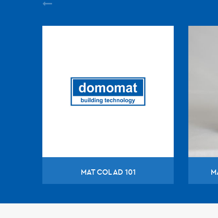
MAT COL AD 101
M