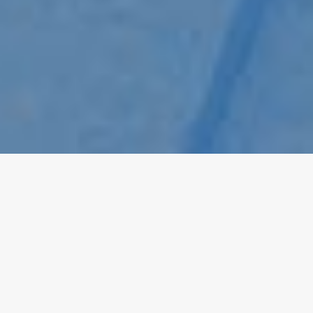
Καλως ήρθατε στη
Domomat
ΑΠΟ ΤΟ 2008
Η domomat δεν παύει να μεριμνά συνεχώς για την
λεπτομέρεια. Η προσοχή στην κατασκευαστική